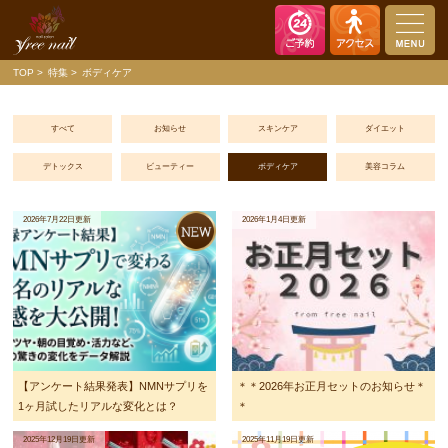
nail salon free nail（ネイルサロン フリーネイル）
TOP
特集
ボディケア
すべて
お知らせ
スキンケア
ダイエット
デトックス
ビューティー
ボディケア
美容コラム
2026年7月22日更新
2026年1月4日更新
【アンケート結果発表】NMNサプリを
＊＊2026年お正月セットのお知らせ＊
1ヶ月試したリアルな変化とは？
＊
2025年12月19日更新
2025年11月19日更新