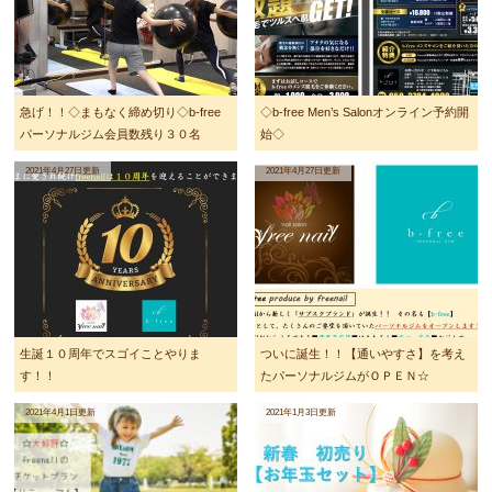
急げ！！◇まもなく締め切り◇b-free
◇b-free Men’s Salonオンライン予約開
パーソナルジム会員数残り３０名
始◇
2021年4月27日更新
2021年4月27日更新
生誕１０周年でスゴイことやりま
ついに誕生！！【通いやすさ】を考え
す！！
たパーソナルジムがＯＰＥＮ☆
2021年4月1日更新
2021年1月3日更新