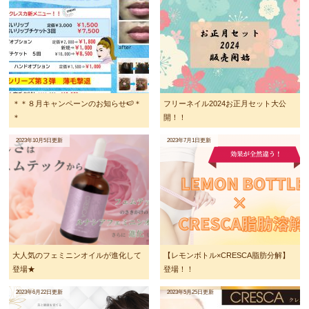
＊＊８月キャンペーンのお知らせ🍉＊
フリーネイル2024お正月セット大公
＊
開！！
2023年10月5日更新
2023年7月1日更新
大人気のフェミニンオイルが進化して
【レモンボトル×CRESCA脂肪分解】
登場★
登場！！
2023年6月22日更新
2023年5月25日更新