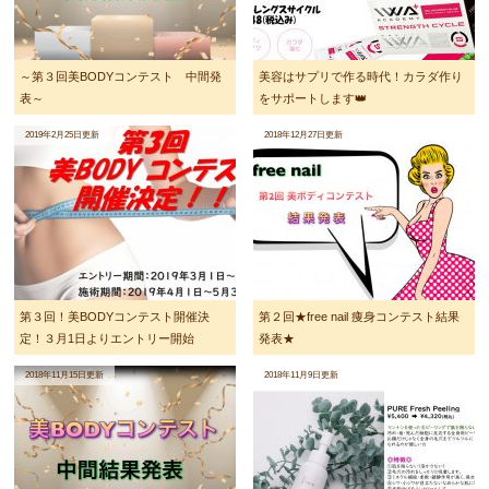
～第３回美BODYコンテスト 中間発
美容はサプリで作る時代！カラダ作り
表～
をサポートします👑
2019年2月25日更新
2018年12月27日更新
第３回！美BODYコンテスト開催決
第２回★free nail 痩身コンテスト結果
定！３月1日よりエントリー開始
発表★
2018年11月15日更新
2018年11月9日更新