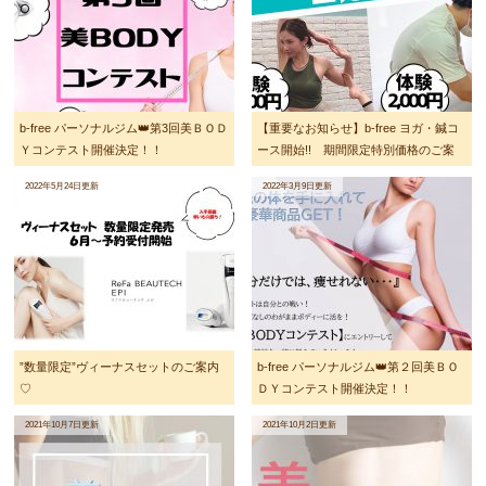
b-free パーソナルジム👑第3回美ＢＯＤ
【重要なお知らせ】b-free ヨガ・鍼コ
Ｙコンテスト開催決定！！
ース開始!! 期間限定特別価格のご案
内
2022年5月24日更新
2022年3月9日更新
”数量限定”ヴィーナスセットのご案内
b-free パーソナルジム👑第２回美ＢＯ
♡
ＤＹコンテスト開催決定！！
2021年10月7日更新
2021年10月2日更新