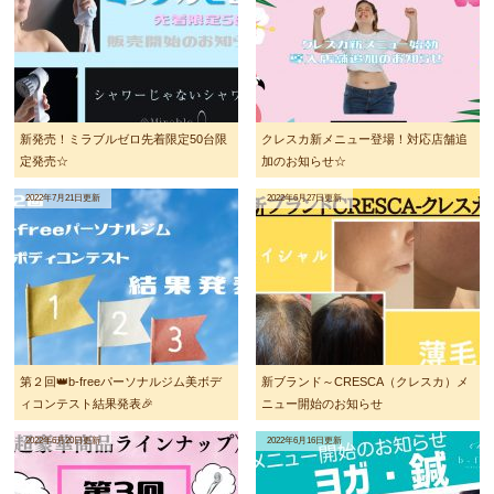
新発売！ミラブルゼロ先着限定50台限
クレスカ新メニュー登場！対応店舗追
定発売☆
加のお知らせ☆
2022年7月21日更新
2022年6月27日更新
第２回👑b-freeパーソナルジム美ボデ
新ブランド～CRESCA（クレスカ）メ
ィコンテスト結果発表🎉
ニュー開始のお知らせ
2022年6月20日更新
2022年6月16日更新