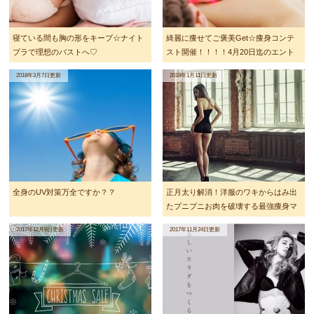
寝ている間も胸の形をキープ☆ナイト
綺麗に痩せてご褒美Get☆痩身コンテ
ブラで理想のバストへ♡
スト開催！！！！4月20日迄のエント
リーで酵素ドリンク1本プレゼント☆
2018年3月7日更新
2018年1月11日更新
全身のUV対策万全ですか？？
正月太り解消！洋服のワキからはみ出
たプニプニお肉を破壊する最強痩身マ
シン！！
2017年12月9日更新
2017年11月24日更新