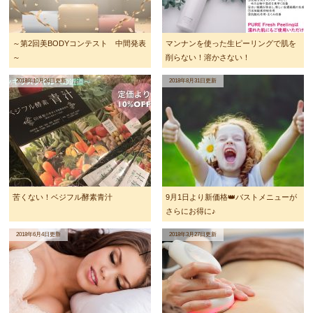
～第2回美BODYコンテスト 中間発表
マンナンを使った生ピーリングで肌を
～
削らない！溶かさない！
2018年10月24日更新
2018年8月31日更新
苦くない！ベジフル酵素青汁
9月1日より新価格👑バストメニューが
さらにお得に♪
2018年6月4日更新
2018年3月27日更新