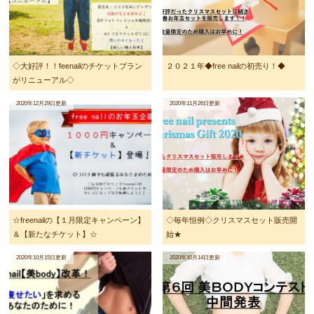
◇大好評！！feenailのチケットプラン
２０２１年◆free nailの初売り！◆
がリニューアル◇
2020年12月29日更新
2020年11月26日更新
☆freenailの【１月限定キャンペーン】
◇毎年恒例◇クリスマスセット販売開
＆【新たなチケット】☆
始★
2020年10月15日更新
2020年10月14日更新