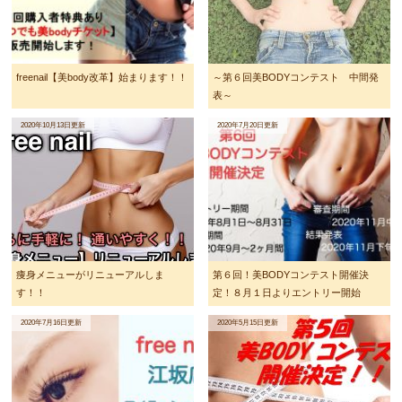
freenail【美body改革】始まります！！
～第６回美BODYコンテスト 中間発
表～
2020年10月13日更新
2020年7月20日更新
痩身メニューがリニューアルしま
第６回！美BODYコンテスト開催決
す！！
定！８月１日よりエントリー開始
2020年7月16日更新
2020年5月15日更新