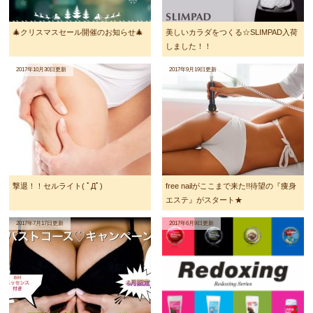
🎄クリスマスセール開催のお知らせ🎄
美しいカラダをつくる☆SLIMPAD入荷
しました！！
2017年10月30日更新
2017年9月19日更新
撃退！！セルライト( ﾟДﾟ)
free nailがここまで来た!!待望の『痩身
エステ』がスタート★
2017年7月17日更新
2017年6月9日更新