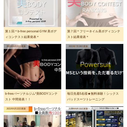
第１回＊b-free personal GYM 美ボデ
第７回＊フリーネイル美ボディコンテ
ィコンテスト結果発表＊
スト結果発表＊
2021年8月21日更新
2021年7月28日更新
b-freeパーソナルジム*美BODYコンテ
毎日先着5名様★無料体験！シックス
スト 中間発表！！
パッドスーツトレーニング
2021年6月22日更新
2021年6月11日更新