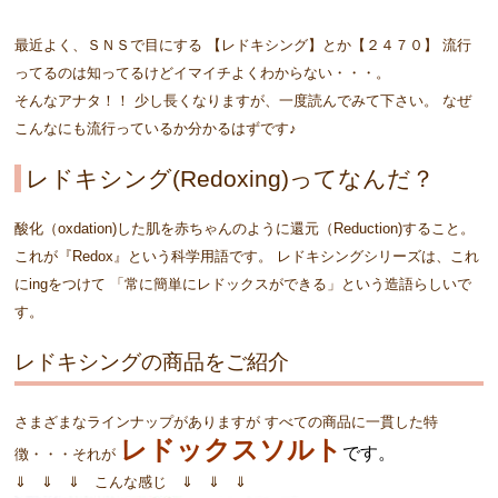
最近よく、ＳＮＳで目にする 【レドキシング】とか【２４７０】 流行
ってるのは知ってるけどイマイチよくわからない・・・。
そんなアナタ！！ 少し長くなりますが、一度読んでみて下さい。 なぜ
こんなにも流行っているか分かるはずです♪
レドキシング(Redoxing)ってなんだ？
酸化（oxdation)した肌を赤ちゃんのように還元（Reduction)すること。
これが『Redox』という科学用語です。 レドキシングシリーズは、これ
にingをつけて 「常に簡単にレドックスができる」という造語らしいで
す。
レドキシングの商品をご紹介
さまざまなラインナップがありますが すべての商品に一貫した特
レドックスソルト
です。
徴・・・それが
⇓ ⇓ ⇓ こんな感じ ⇓ ⇓ ⇓