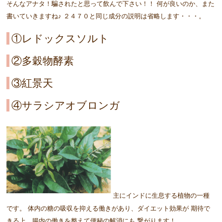
そんなアナタ！騙されたと思って飲んで下さい！！ 何が良いのか、また
書いていきますね♪ ２４７０と同じ成分の説明は省略します・・・。
①レドックスソルト
②多穀物酵素
③紅景天
④サラシアオブロンガ
主にインドに生息する植物の一種
です。 体内の糖の吸収を抑える働きがあり、ダイエット効果が 期待で
きる上、腸内の働きを整えて便秘の解消にも 繋がります！