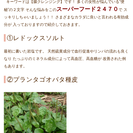
キーワードは【腸クレンジング】です！ 多くの女性が悩んでいる“便
スーパーフード２４７０
秘”の２文字 そんな悩みをこの
で ス
ッキリしちゃいましょう！！ さまざまなカラダに良いと言われる有効成
分が 入っておりますので紹介しておきます。
①レドックスソルト
最初に書いた岩塩です。 天然硫黄成分で血行促進やリンパの流れも良く
なり たっぷりのミネラル成分によって高血圧、高血糖が 改善された例
もあります。
②プランタゴオバタ種皮