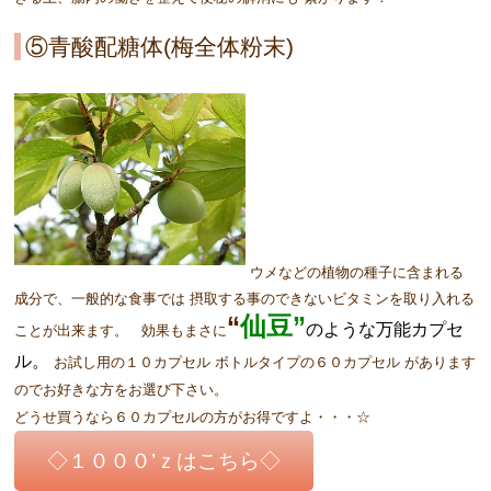
⑤青酸配糖体(梅全体粉末)
ウメなどの植物の種子に含まれる
成分で、一般的な食事では 摂取する事のできないビタミンを取り入れる
“
仙豆”
のような万能カプセ
ことが出来ます。 効果もまさに
ル。
お試し用の１０カプセル ボトルタイプの６０カプセル があります
のでお好きな方をお選び下さい。
どうせ買うなら６０カプセルの方がお得ですよ・・・☆
◇１０００’ｚはこちら◇