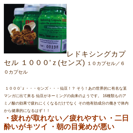
レドキシングカプ
セル １０００’ｚ(センズ)
１０カプセル／６
０カプセル
１０００’ｚ・・・センズ・・・仙豆！？ そう！あの世界的に有名な某
マンガに出て来る 仙豆がネーミングの由来のようです。 16種類ものア
ミノ酸の効果で疲れにくくなるだけでなく その他有効成分の働きで体内
から健康的になるはず！！
・疲れが取れない／疲れやすい
・二日
酔いがキツイ
・朝の目覚めが悪い