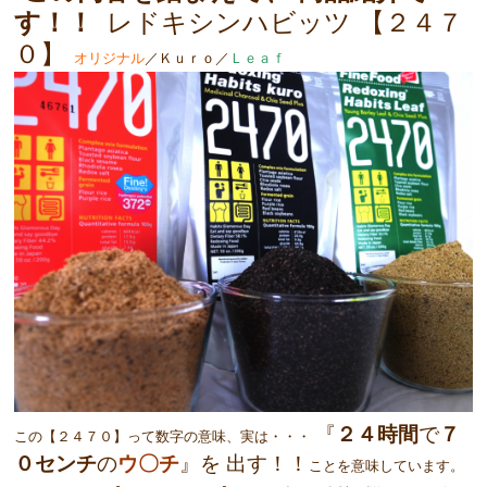
す！！
レドキシンハビッツ 【２４７
０】
オリジナル
／Ｋｕｒｏ／
Ｌｅａｆ
『
２４時間
で
７
この【２４７０】って数字の意味、実は・・・
０センチ
の
ウ〇チ
』を 出す！！
ことを意味しています。