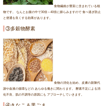
食物繊維が豊富に含まれている植
物です。 なんとお腹の中で30倍～40倍に膨らみますので 食べ過ぎ防止
と便通を良くする効果があります。
③多穀物酵素
食物の消化を始め、皮膚の新陳代
謝や血液の循環などの あらゆる働きに関わります。 酵素不足による消
化不良、肌の不調等の原因にも アプローチしていきます。
④きなこ＆黒ごま