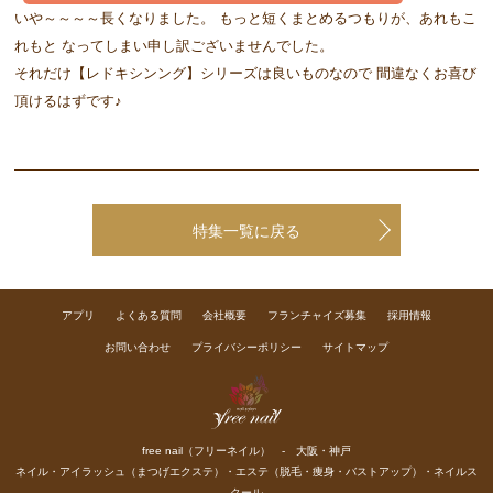
いや～～～～長くなりました。 もっと短くまとめるつもりが、あれもこ
れもと なってしまい申し訳ございませんでした。
それだけ【レドキシンング】シリーズは良いものなので 間違なくお喜び
頂けるはずです♪
特集一覧に戻る
アプリ
よくある質問
会社概要
フランチャイズ募集
採用情報
お問い合わせ
プライバシーポリシー
サイトマップ
free nail（フリーネイル） - 大阪・神戸
ネイル
・
アイラッシュ（まつげエクステ）
・
エステ（脱毛・痩身・バストアップ）
・
ネイルス
クール