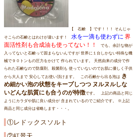
【 石鹸 】です！！！ そんじゃ
水を一滴も使わずに
界
そこらの石鹸とはわけが違います！
面活性剤も合成油も使ってない！！
でも、余計な物が
入ってないと石鹸って固まらないんですが 世界に１台しかない特殊な機
械で９０トンもの圧力をかけて 作られています。 天然由来の成分で作
られた石鹸なので防腐剤、殺菌剤も 使っていないのでお肌に優しく子供
き
から大人まで 安心してお使い頂けます。 この石鹸から出る泡は
め細かい泡の状態をキープしつつ
ヌルヌルしな
いどんな肌質にも合うのが特徴
です。 上記の商品と同じ
ようにカラダや肌に良い成分が 含まれているのでご紹介です。 ※上記
商品と同じ成分は省略します・・・。
①レドックスソルト
②紅景天