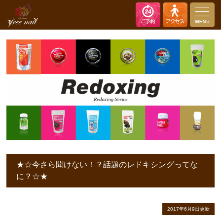
nail salon free nail（ネイルサロン フリーネイル）
★☆今さら聞けない！？話題のレドキシングってな
に？☆★
2017年6月9日更新