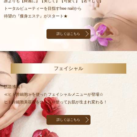
誰よりも【綺麗に】【美しく】【可愛く】【若々しく】
トータルビューティーを目指すfree nailから
待望の『痩身エステ』がスタート★
詳しくはこちら
フェイシャル
話題沸騰！
≪ヒト幹細胞≫を使ったフェイシャルメニューが登場☆
ヒト幹細胞美容液をたっぷり使ってお肌が生まれ変わる！
詳しくはこちら