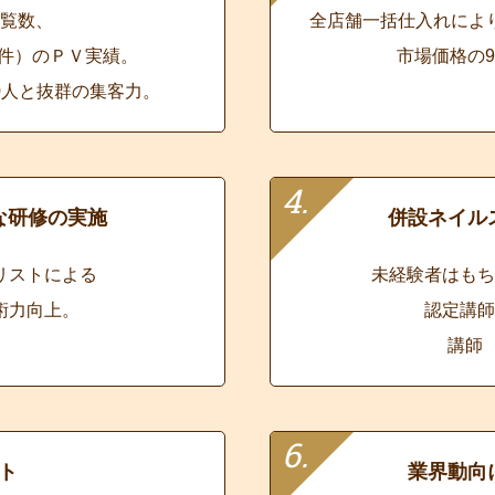
覧数、
全店舗一括仕入れによ
50件）のＰＶ実績。
市場価格の
00人と抜群の集客力。
な研修の実施
併設ネイル
リストによる
未経験者はもち
術力向上。
認定講師
講師 
ト
業界動向