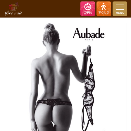
nail salon free nail（ネイルサロン フリーネイル）