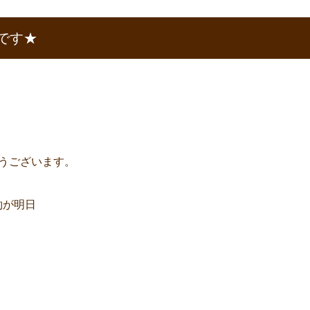
です★
有難うございます。
約が明日