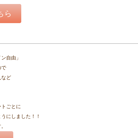
ちら
イン自由」
ので
人など
ートごとに
ようにしました！！
す。