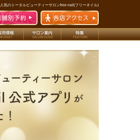
人気のトータルビューティーサロンfree nail(フリーネイル)
フ
エステ
採用情報
サロン案内