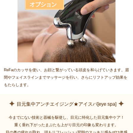
ReFaのカッサを使い、お顔と繋がっている頭皮を和らげていきます。眉
間やフェイスラインまでマッサージを行い、さらにリフトアップ効果を
もたらします。
目元集中アンチエイジング★アイスパ[eye spa]
今までにない技術と器械を駆使し、目元に特化した目元集中ケア！
重く垂れ下がったまぶたも上がり目元の印象も変わります。
目の奥の疲れが取れ、頭もリフレッシュ♪翌朝のスッキリ感をぜひ体感