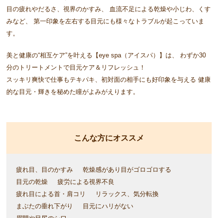
目の疲れやだるさ、視界のかすみ、
血流不足による乾燥や小じわ、くす
みなど、
第一印象を左右する目元にも様々なトラブルが起こっていま
す。
美と健康の“相互ケア”を叶える【eye spa（アイスパ）】は、
わずか30
分のトリートメントで目元ケア＆リフレッシュ！
スッキリ爽快で仕事もテキパキ、初対面の相手にも好印象を与える
健康
的な目元・輝きを秘めた瞳がよみがえります。
こんな方にオススメ
疲れ目、目のかすみ
乾燥感があり目がゴロゴロする
目元の乾燥
疲労による視界不良
疲れ目による首・肩コリ
リラックス、気分転換
まぶたの垂れ下がり
目元にハリがない