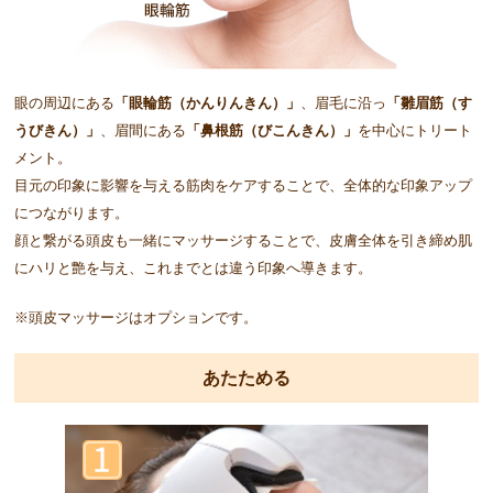
眼の周辺にある
「眼輪筋（かんりんきん）」
、眉毛に沿っ
「雛眉筋（す
うびきん）」
、眉間にある
「鼻根筋（びこんきん）」
を中心にトリート
メント。
目元の印象に影響を与える筋肉をケアすることで、全体的な印象アップ
につながります。
顔と繋がる頭皮も一緒にマッサージすることで、皮膚全体を引き締め肌
にハリと艶を与え、これまでとは違う印象へ導きます。
※頭皮マッサージはオプションです。
あたためる